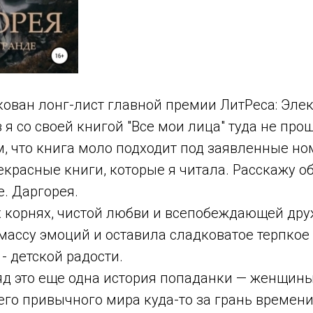
кован лонг-лист главной премии ЛитРеса: Эле
з я со своей книгой "Все мои лица" туда не про
м, что книга моло подходит под заявленные но
красные книги, которые я читала. Расскажу об
е. Даргорея.
х корнях, чистой любви и всепобеждающей дру
массу эмоций и оставила сладковатое терпкое
- детской радости.
яд это еще одна история попаданки — женщины,
го привычного мира куда-то за грань времени