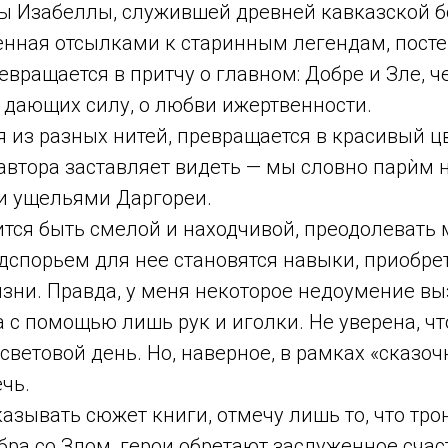
ы Изабеллы, служившей древней кавказской б
енная отсылками к старинным легендам, пост
евращается в притчу о главном: Добре и Зле, 
 дающих силу, о любви ижертвенности.
 из разных нитей, превращается в красивый ц
втора заставляет видеть — мы словно парѝм 
 и ущельями Даргореи.
тся быть смелой и находчивой, преодолевать 
одспорьем для нее становятся навыки, приобре
зни. Правда, у меня некоторое недоумение вы
 с помощью лишь рук и иголки. Не уверена, ч
световой день. Но, наверное, в рамках «сказоч
чь.
казывать сюжет книги, отмечу лишь то, что тро
бра со Злом, герои обретают заслуженное счаст