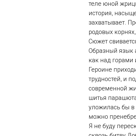
теле юной жриц
история, насыщ
захватывает. Пр
родовых корнях,
Сюжет свивается
Образный язык а
как над горами
Героине приходи
трудностей, и п
современной жи
шитья парашюта
уложилась бы в 
можно пренебре
Я не буду перес
сквозь битву До