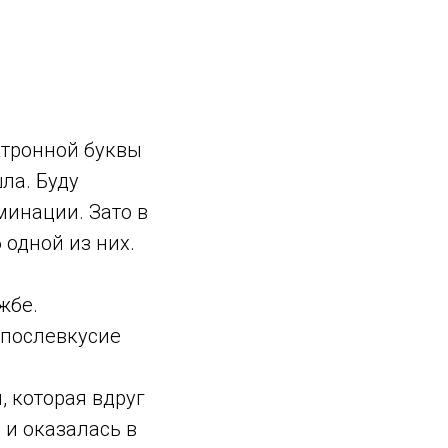
ктронной буквы
шла. Буду
минации. Зато в
 одной из них.
жбе.
 послевкусие
 которая вдруг
 и оказалась в