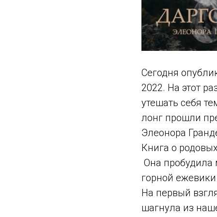
Сегодня опубли
2022. На этот ра
утешать себя те
лонг прошли пре
Элеонора Гранд
Книга о родовы
Она пробудила 
горной ежевики 
На первый взгл
шагнула из наше