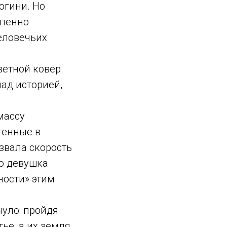
огини. Но
епенно
человечьих
ветной ковер.
над историей,
массу
тенные в
звала скорость
то девушка
ности» этим
нуло: пройдя
ье, а их земля